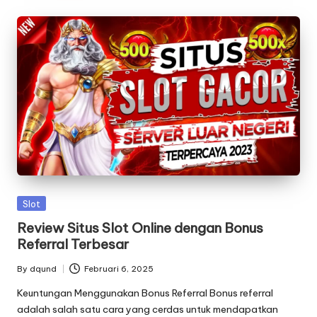
Posted
Slot
in
Review Situs Slot Online dengan Bonus
Referral Terbesar
By
dqund
Februari 6, 2025
Posted
by
Keuntungan Menggunakan Bonus Referral Bonus referral
adalah salah satu cara yang cerdas untuk mendapatkan