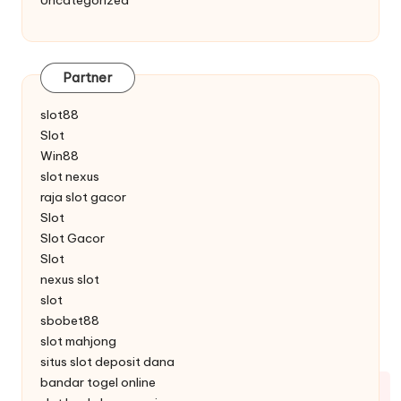
Uncategorized
Partner
slot88
Slot
Win88
slot nexus
raja slot gacor
Slot
Slot Gacor
Slot
nexus slot
slot
sbobet88
slot mahjong
situs slot deposit dana
bandar togel online