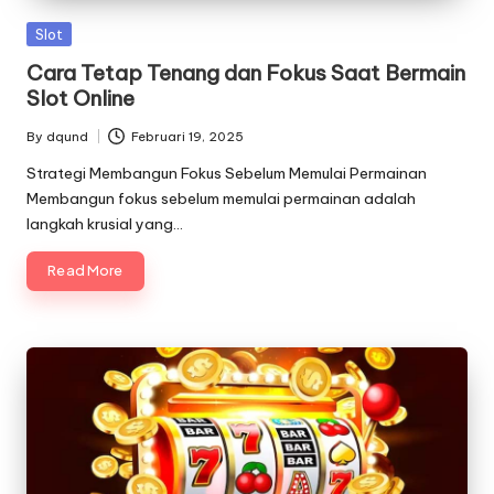
Posted
Slot
in
Cara Tetap Tenang dan Fokus Saat Bermain
Slot Online
By
dqund
Februari 19, 2025
Posted
by
Strategi Membangun Fokus Sebelum Memulai Permainan
Membangun fokus sebelum memulai permainan adalah
langkah krusial yang…
Read More