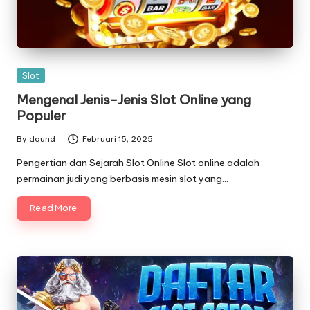
Posted
Slot
in
Mengenal Jenis-Jenis Slot Online yang
Populer
By
dqund
Februari 15, 2025
Posted
by
Pengertian dan Sejarah Slot Online Slot online adalah
permainan judi yang berbasis mesin slot yang…
Read More