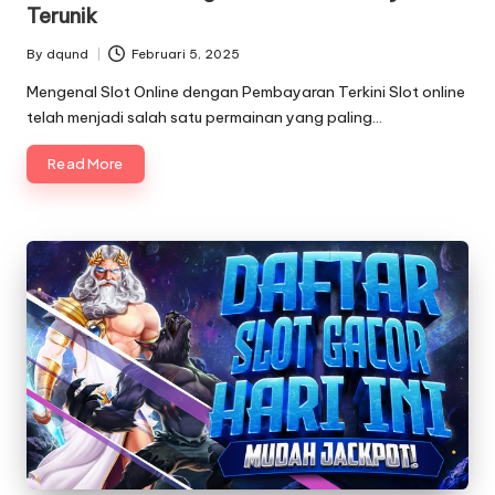
Terunik
By
dqund
Februari 5, 2025
Posted
by
Mengenal Slot Online dengan Pembayaran Terkini Slot online
telah menjadi salah satu permainan yang paling…
Read More