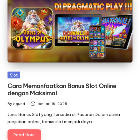
Posted
Slot
in
Cara Memanfaatkan Bonus Slot Online
dengan Maksimal
By
dqund
Januari 18, 2025
Posted
by
Jenis Bonus Slot yang Tersedia di Pasaran Dalam dunia
perjudian online, bonus slot menjadi daya…
Read More