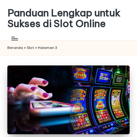
Panduan Lengkap untuk
Skip
to
Sukses di Slot Online
content
Beranda
»
Slot
»
Halaman 3