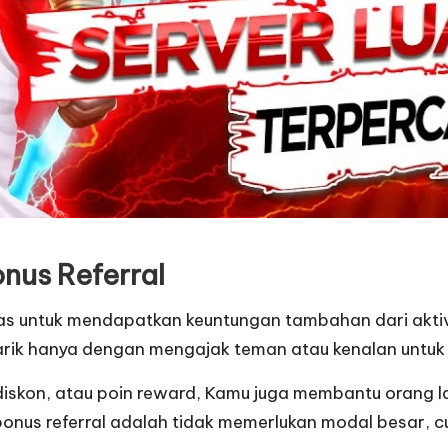
us Referral
rdas untuk mendapatkan keuntungan tambahan dari akt
arik hanya dengan mengajak teman atau kenalan untu
diskon, atau poin reward, Kamu juga membantu orang l
onus referral adalah tidak memerlukan modal besar, cu