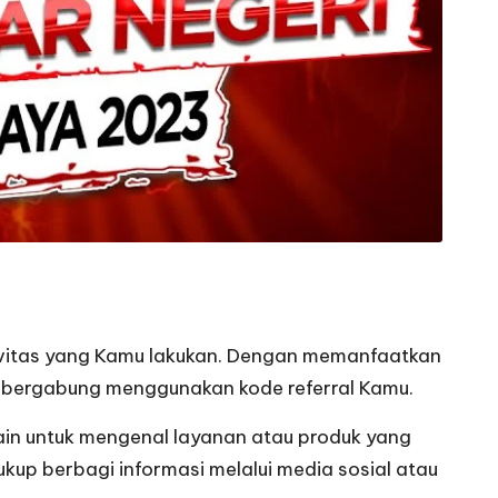
ivitas yang Kamu lakukan. Dengan memanfaatkan
k bergabung menggunakan kode referral Kamu.
ain untuk mengenal layanan atau produk yang
kup berbagi informasi melalui media sosial atau