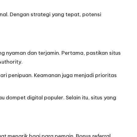
onal. Dengan strategi yang tepat, potensi
g nyaman dan terjamin. Pertama, pastikan situs
Authority.
ndari penipuan. Keamanan juga menjadi prioritas
.
dompet digital populer. Selain itu, situs yang
gat menarik bagi para pemain. Bonus referral