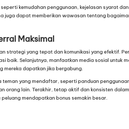
seperti kemudahan penggunaan, kejelasan syarat dan k
gguna juga dapat memberikan wawasan tentang bagaima
rral Maksimal
strategi yang tepat dan komunikasi yang efektif. Per
si baik. Selanjutnya, manfaatkan media sosial untuk m
 mereka dapatkan jika bergabung.
 teman yang mendaftar, seperti panduan penggunaan
n orang lain. Terakhir, tetap aktif dan konsisten dala
a peluang mendapatkan bonus semakin besar.