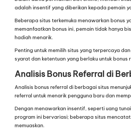
adalah insentif yang diberikan kepada pemain 
Beberapa situs terkemuka menawarkan bonus yan
memanfaatkan bonus ini, pemain tidak hanya b
hadiah menarik.
Penting untuk memilih situs yang terpercaya dan
syarat dan ketentuan yang berlaku untuk bonus re
Analisis Bonus Referral di Ber
Analisis bonus referral di berbagai situs menun
referral untuk menarik pengguna baru dan mem
Dengan menawarkan insentif, seperti uang tuna
program ini bervariasi; beberapa situs mencata
memuaskan.