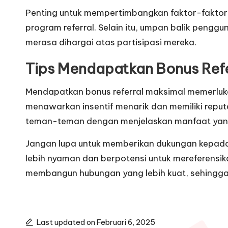
Penting untuk mempertimbangkan faktor-faktor 
program referral. Selain itu, umpan balik pen
merasa dihargai atas partisipasi mereka.
Tips Mendapatkan Bonus Refe
Mendapatkan bonus referral maksimal memerlukan 
menawarkan insentif menarik dan memiliki reputa
teman-teman dengan menjelaskan manfaat yang
Jangan lupa untuk memberikan dukungan kepada
lebih nyaman dan berpotensi untuk mereferensika
membangun hubungan yang lebih kuat, sehingg
Last updated on Februari 6, 2025