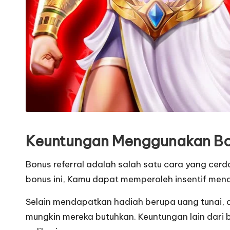
Keuntungan Menggunakan Bon
Bonus
referral adalah salah satu cara yang ce
bonus ini, Kamu dapat memperoleh insentif men
Selain mendapatkan hadiah berupa uang tunai, 
mungkin mereka butuhkan. Keuntungan lain dari b