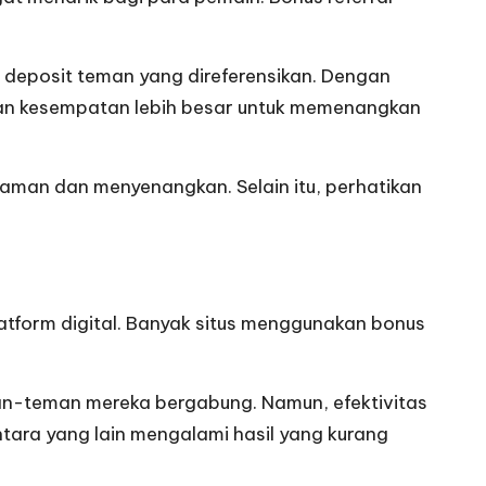
 deposit teman yang direferensikan. Dengan
kan kesempatan lebih besar untuk memenangkan
 aman dan menyenangkan. Selain itu, perhatikan
platform digital. Banyak situs menggunakan bonus
an-teman mereka bergabung. Namun, efektivitas
tara yang lain mengalami hasil yang kurang