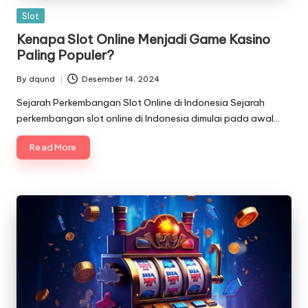
Posted
Slot
in
Kenapa Slot Online Menjadi Game Kasino
Paling Populer?
By
dqund
Desember 14, 2024
Posted
by
Sejarah Perkembangan Slot Online di Indonesia Sejarah
perkembangan slot online di Indonesia dimulai pada awal…
Read More