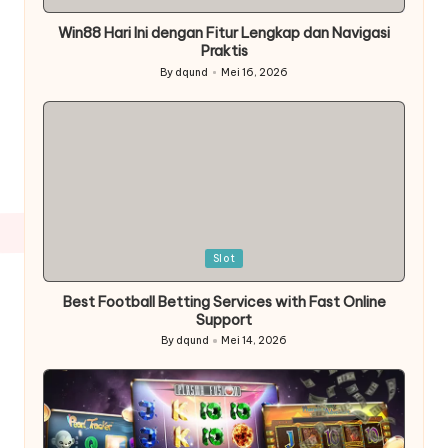
in
Win88 Hari Ini dengan Fitur Lengkap dan Navigasi
Praktis
By
dqund
Mei 16, 2026
Posted
by
Posted
Slot
in
Best Football Betting Services with Fast Online
Support
By
dqund
Mei 14, 2026
Posted
by