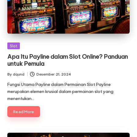
Posted
Slot
in
Apa Itu Payline dalam Slot Online? Panduan
untuk Pemula
By
dqund
Desember 21, 2024
Posted
by
Fungsi Utama Payline dalam Permainan Slot Payline
merupakan elemen krusial dalam permainan slot yang
menentukan…
Read More