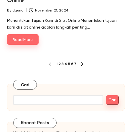
By
dqund
November 21, 2024
Posted
by
Menentukan Tujuan Karir di Slot Online Menentukan tujuan
karir di slot online adalah langkah penting…
Read More
Paginasi
1
2
3
4
5
6
7
PREVIOUS
NEXT
pos
PAGE
PAGE
Cari
Cari
Recent Posts