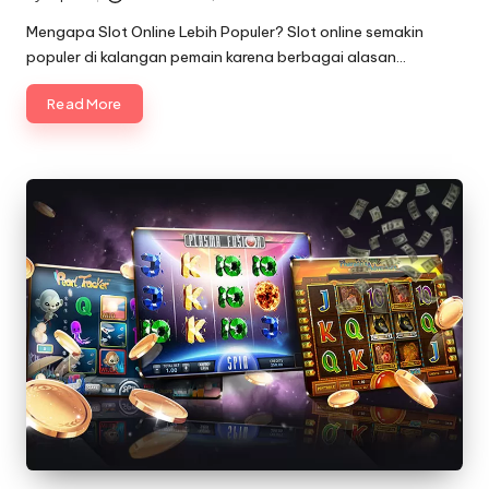
Posted
by
Mengapa Slot Online Lebih Populer? Slot online semakin
populer di kalangan pemain karena berbagai alasan…
Read More