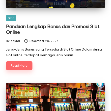
Posted
Slot
in
Panduan Lengkap Bonus dan Promosi Slot
Online
By
dqund
Desember 25, 2024
Posted
by
Jenis-Jenis Bonus yang Tersedia di Slot Online Dalam dunia
slot online, terdapat berbagai jenis bonus…
Read More