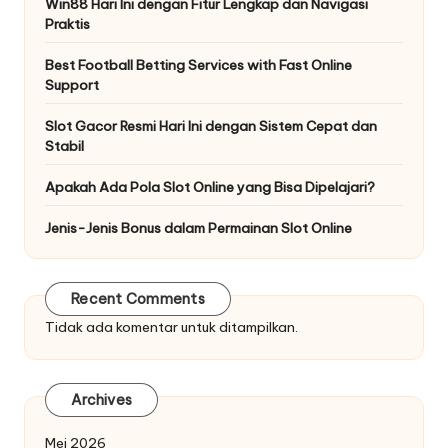
Win88 Hari Ini dengan Fitur Lengkap dan Navigasi
Praktis
Best Football Betting Services with Fast Online
Support
Slot Gacor Resmi Hari Ini dengan Sistem Cepat dan
Stabil
Apakah Ada Pola Slot Online yang Bisa Dipelajari?
Jenis-Jenis Bonus dalam Permainan Slot Online
Recent Comments
Tidak ada komentar untuk ditampilkan.
Archives
Mei 2026