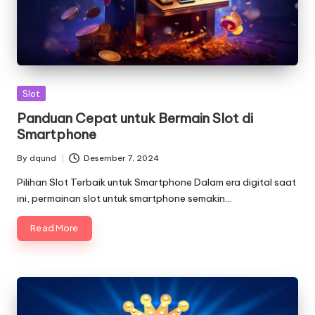
Posted
Slot
in
Panduan Cepat untuk Bermain Slot di
Smartphone
By
dqund
Desember 7, 2024
Posted
by
Pilihan Slot Terbaik untuk Smartphone Dalam era digital saat
ini, permainan slot untuk smartphone semakin…
Read More