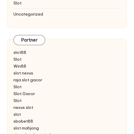
Slot
Uncategorized
Partner
slot88
Slot
Win88
slot nexus
raja slot gacor
Slot
Slot Gacor
Slot
nexus slot
slot
sbobet88
slot mahjong