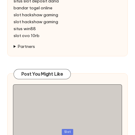
situs slot deposit dana
bandar togel online
slot hackshaw gaming
slot hackshaw gaming
situs win88
slot ovo 10rb
Partners
Post You Might Like
Posted
Slot