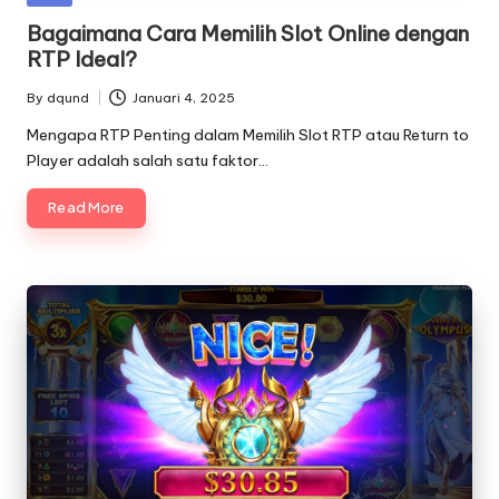
in
Bagaimana Cara Memilih Slot Online dengan
RTP Ideal?
By
dqund
Januari 4, 2025
Posted
by
Mengapa RTP Penting dalam Memilih Slot RTP atau Return to
Player adalah salah satu faktor…
Read More