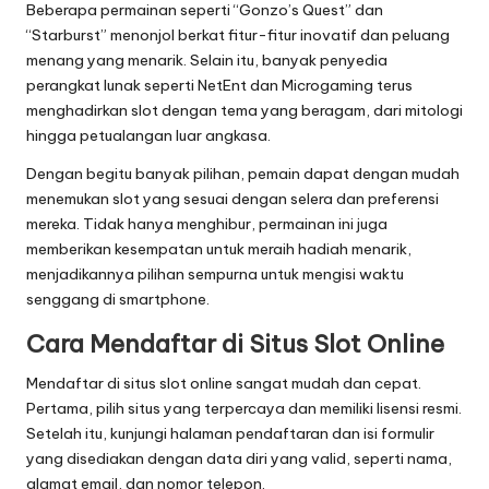
Beberapa permainan seperti “Gonzo’s Quest” dan
“Starburst” menonjol berkat fitur-fitur inovatif dan peluang
menang yang menarik. Selain itu, banyak penyedia
perangkat lunak seperti NetEnt dan Microgaming terus
menghadirkan slot dengan tema yang beragam, dari mitologi
hingga petualangan luar angkasa.
Dengan begitu banyak pilihan, pemain dapat dengan mudah
menemukan slot yang sesuai dengan selera dan preferensi
mereka. Tidak hanya menghibur, permainan ini juga
memberikan kesempatan untuk meraih hadiah menarik,
menjadikannya pilihan sempurna untuk mengisi waktu
senggang di smartphone.
Cara Mendaftar di Situs Slot Online
Mendaftar di situs slot online sangat mudah dan cepat.
Pertama, pilih situs yang terpercaya dan memiliki lisensi resmi.
Setelah itu, kunjungi halaman pendaftaran dan isi formulir
yang disediakan dengan data diri yang valid, seperti nama,
alamat email, dan nomor telepon.