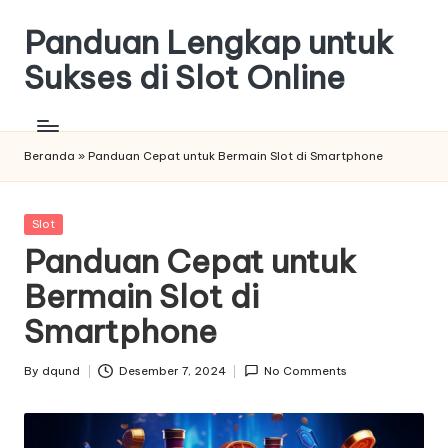
Panduan Lengkap untuk
Skip
to
Sukses di Slot Online
content
Beranda
»
Panduan Cepat untuk Bermain Slot di Smartphone
Posted
Slot
in
Panduan Cepat untuk
Bermain Slot di
Smartphone
By
dqund
Desember 7, 2024
No Comments
Posted
by