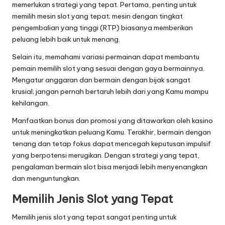
memerlukan strategi yang tepat. Pertama, penting untuk
memilih mesin slot yang tepat; mesin dengan tingkat
pengembalian yang tinggi (RTP) biasanya memberikan
peluang lebih baik untuk menang.
Selain itu, memahami variasi permainan dapat membantu
pemain memilih slot yang sesuai dengan gaya bermainnya.
Mengatur anggaran dan bermain dengan bijak sangat
krusial; jangan pernah bertaruh lebih dari yang Kamu mampu
kehilangan.
Manfaatkan bonus dan promosi yang ditawarkan oleh kasino
untuk meningkatkan peluang Kamu. Terakhir, bermain dengan
tenang dan tetap fokus dapat mencegah keputusan impulsif
yang berpotensi merugikan. Dengan strategi yang tepat,
pengalaman bermain slot bisa menjadi lebih menyenangkan
dan menguntungkan.
Memilih Jenis Slot yang Tepat
Memilih jenis slot yang tepat sangat penting untuk