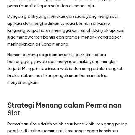
permainan slot kapan saja dan di mana saja.
Dengan grafik yang memukau dan suara yang menghibur,
aplikasi slot menghadirkan sensasi bermain di kasino
langsung tanpa harus meninggalkan rumah. Banyak aplikasi
juga menawarkan bonus dan promosi menarik yang dapat
meningkatkan peluang menang.
Namun, penting bagi pemain untuk bermain secara
bertanggung jawab dan menyadari risiko yang mungkin
terjadi. Mengatur batasan waktu dan uang adalah langkah
bijak untuk memastikan pengalaman bermain tetap
menyenangkan.
Strategi Menang dalam Permainan
Slot
Permainan slot adalah salah satu bentuk hiburan yang paling
populer di kasino, namun untuk menang secara konsisten