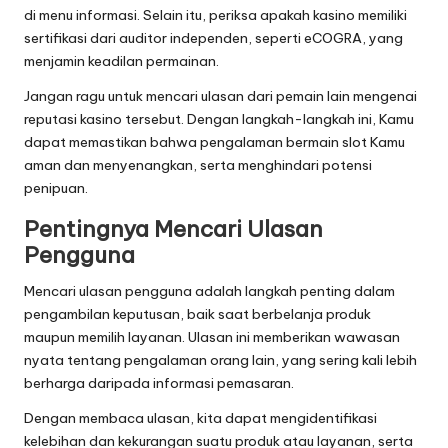
di menu informasi. Selain itu, periksa apakah kasino memiliki
sertifikasi dari auditor independen, seperti eCOGRA, yang
menjamin keadilan permainan.
Jangan ragu untuk mencari ulasan dari pemain lain mengenai
reputasi kasino tersebut. Dengan langkah-langkah ini, Kamu
dapat memastikan bahwa pengalaman bermain slot Kamu
aman dan menyenangkan, serta menghindari potensi
penipuan.
Pentingnya Mencari Ulasan
Pengguna
Mencari ulasan pengguna adalah langkah penting dalam
pengambilan keputusan, baik saat berbelanja produk
maupun memilih layanan. Ulasan ini memberikan wawasan
nyata tentang pengalaman orang lain, yang sering kali lebih
berharga daripada informasi pemasaran.
Dengan membaca ulasan, kita dapat mengidentifikasi
kelebihan dan kekurangan suatu produk atau layanan, serta